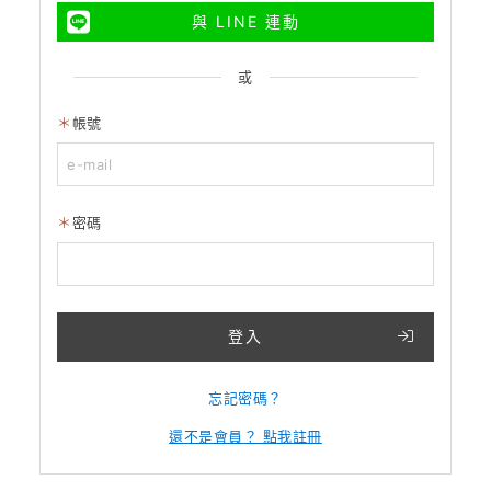
與 LINE 連動
或
帳號
密碼
登入
忘記密碼？
還不是會員？ 點我註冊